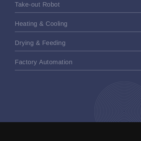
Take-out Robot
Heating & Cooling
Drying & Feeding
Factory Automation