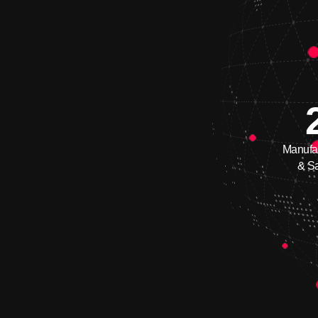
Manufa
& S