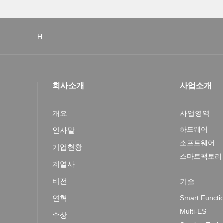
H
회사소개
사업소개
개요
사업영역
하드웨어
인사말
소프트웨어
기업현황
스마트팩토리
계열사
비전
기술
연혁
Smart Functi
Multi-ES
수상