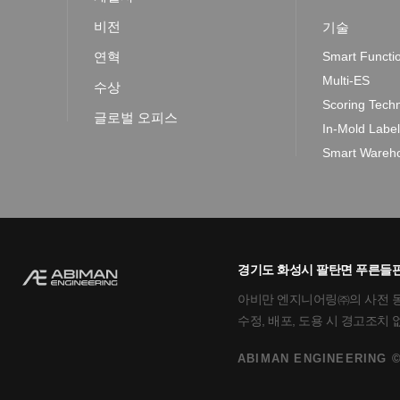
비전
기술
연혁
Smart Functi
Multi-ES
수상
Scoring Tech
글로벌 오피스
In-Mold Labe
Smart Wareho
경기도 화성시 팔탄면 푸른들판로
아비만 엔지니어링㈜의 사전 동의
수정, 배포, 도용 시 경고조치
ABIMAN ENGINEERING ©