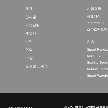
개요
사업영역
하드웨어
인사말
소프트웨어
기업현황
스마트팩토리
계열사
비전
기술
연혁
Smart Functi
Multi-ES
수상
Scoring Tech
글로벌 오피스
In-Mold Labe
Smart Wareho
경기도 화성시 팔탄면 푸른들판로