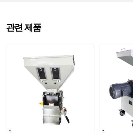
관련 제품
">
">